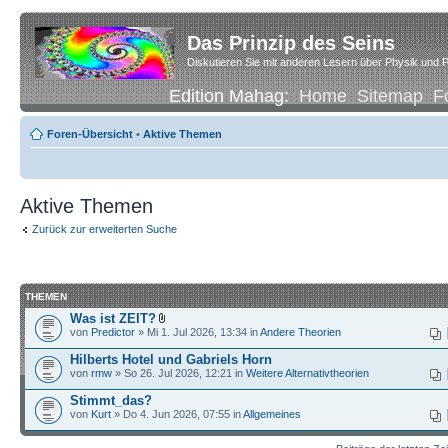
Das Prinzip des Seins
Diskutieren Sie mit anderen Lesern über Physik und P
Edition Mahag:
Home
Sitemap
F
Foren-Übersicht
•
Aktive Themen
Aktive Themen
Zurück zur erweiterten Suche
THEMEN
Was ist ZEIT?
von
Predictor
» Mi 1. Jul 2026, 13:34 in
Andere Theorien
Hilberts Hotel und Gabriels Horn
von
rmw
» So 26. Jul 2026, 12:21 in
Weitere Alternativtheorien
Stimmt_das?
von
Kurt
» Do 4. Jun 2026, 07:55 in
Allgemeines