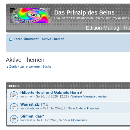
Das Prinzip des Seins
Diskutieren Sie mit anderen Lesern über Physik und P
Edition Mahag:
H
Foren-Übersicht
•
Aktive Themen
Aktive Themen
Zurück zur erweiterten Suche
THEMEN
Hilberts Hotel und Gabriels Horn
von
rmw
» So 26. Jul 2026, 12:21 in
Weitere Alternativtheorien
Was ist ZEIT?
von
Predictor
» Mi 1. Jul 2026, 13:34 in
Andere Theorien
Stimmt_das?
von
Kurt
» Do 4. Jun 2026, 07:55 in
Allgemeines