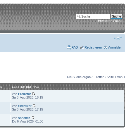
Erweiterte Suche
FAQ
Registrieren
Anmelden
Die Suche ergab 3 Treffer • Seite
1
von
1
FE
LETZTER BEITRAG
von
Predictor
1
Sa 8. Aug 2026, 18:15
von
Skeptiker
3
Sa 8. Aug 2026, 17:15
von
sanchez
4
Do 6. Aug 2026, 01:06