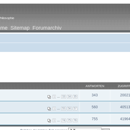
hilosophie
ome
Sitemap
Forumarchiv
ANTWORTEN
ZUGRIF
343
2002
...
1
33
34
35
560
4051
...
1
55
56
57
755
4196
...
1
74
75
76