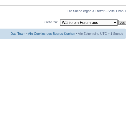
Die Suche ergab 3 Treffer • Seite
1
von
1
Gehe zu:
Das Team
•
Alle Cookies des Boards löschen
• Alle Zeiten sind UTC + 1 Stunde