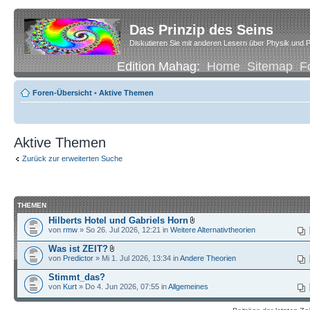
Das Prinzip des Seins
Diskutieren Sie mit anderen Lesern über Physik und P
Edition Mahag:
Home
Sitemap
F
Foren-Übersicht
•
Aktive Themen
Aktive Themen
Zurück zur erweiterten Suche
THEMEN
Hilberts Hotel und Gabriels Horn
von
rmw
» So 26. Jul 2026, 12:21 in
Weitere Alternativtheorien
Was ist ZEIT?
von
Predictor
» Mi 1. Jul 2026, 13:34 in
Andere Theorien
Stimmt_das?
von
Kurt
» Do 4. Jun 2026, 07:55 in
Allgemeines