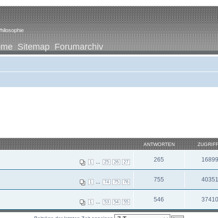
hilosophie
ome
Sitemap
Forumarchiv
ANTWORTEN
ZUGRIF
265
1689
...
1
25
26
27
755
4035
...
1
74
75
76
546
3741
...
1
53
54
55