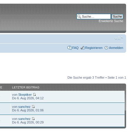
Erweiterte Suche
FAQ
Registrieren
Anmelden
Die Suche ergab 3 Treffer • Seite
1
von
1
FE
LETZTER BEITRAG
von
Skeptiker
9
Do 6. Aug 2026, 04:12
von
sanchez
1
Do 6. Aug 2026, 01:06
von
sanchez
0
Do 6. Aug 2026, 00:29