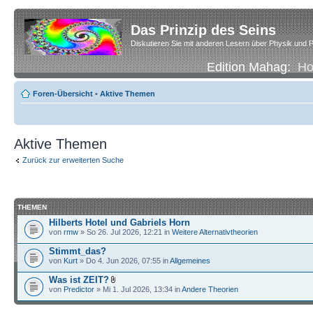
Das Prinzip des Seins
Diskutieren Sie mit anderen Lesern über Physik und P
Edition Mahag:
H
Foren-Übersicht
•
Aktive Themen
Aktive Themen
Zurück zur erweiterten Suche
THEMEN
Hilberts Hotel und Gabriels Horn
von
rmw
» So 26. Jul 2026, 12:21 in
Weitere Alternativtheorien
Stimmt_das?
von
Kurt
» Do 4. Jun 2026, 07:55 in
Allgemeines
Was ist ZEIT?
von
Predictor
» Mi 1. Jul 2026, 13:34 in
Andere Theorien