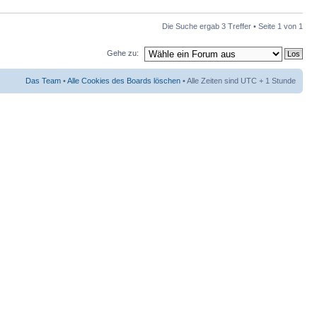
Die Suche ergab 3 Treffer • Seite
1
von
1
Gehe zu:
Das Team
•
Alle Cookies des Boards löschen
• Alle Zeiten sind UTC + 1 Stunde