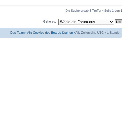
Die Suche ergab 3 Treffer • Seite
1
von
1
Gehe zu:
Das Team
•
Alle Cookies des Boards löschen
• Alle Zeiten sind UTC + 1 Stunde