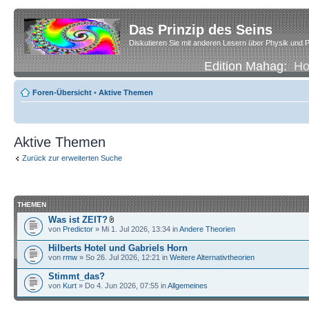
Das Prinzip des Seins
Diskutieren Sie mit anderen Lesern über Physik und P
Edition Mahag:
H
Foren-Übersicht
•
Aktive Themen
Aktive Themen
Zurück zur erweiterten Suche
THEMEN
Was ist ZEIT?
von
Predictor
» Mi 1. Jul 2026, 13:34 in
Andere Theorien
Hilberts Hotel und Gabriels Horn
von
rmw
» So 26. Jul 2026, 12:21 in
Weitere Alternativtheorien
Stimmt_das?
von
Kurt
» Do 4. Jun 2026, 07:55 in
Allgemeines