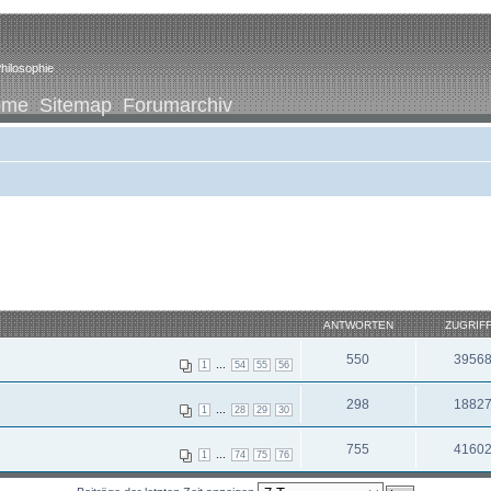
hilosophie
ome
Sitemap
Forumarchiv
ANTWORTEN
ZUGRIF
550
3956
...
1
54
55
56
298
1882
...
1
28
29
30
755
4160
...
1
74
75
76