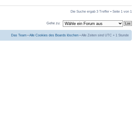
Die Suche ergab 3 Treffer • Seite
1
von
1
Gehe zu:
Das Team
•
Alle Cookies des Boards löschen
• Alle Zeiten sind UTC + 1 Stunde