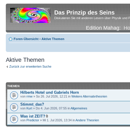
Das Prinzip des Seins
Diskutieren Sie mit anderen Lesern über Physik und P
Edition Mahag:
H
Foren-Übersicht
•
Aktive Themen
Aktive Themen
Zurück zur erweiterten Suche
THEMEN
Hilberts Hotel und Gabriels Horn
von
rmw
» So 26. Jul 2026, 12:21 in
Weitere Alternativtheorien
Stimmt_das?
von
Kurt
» Do 4. Jun 2026, 07:55 in
Allgemeines
Was ist ZEIT?
von
Predictor
» Mi 1. Jul 2026, 13:34 in
Andere Theorien