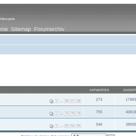
hilosophie
ome
Sitemap
Forumarchiv
ANTWORTEN
ZUGRIF
273
1799
...
1
26
27
28
755
4081
...
1
74
75
76
546
3905
...
1
53
54
55