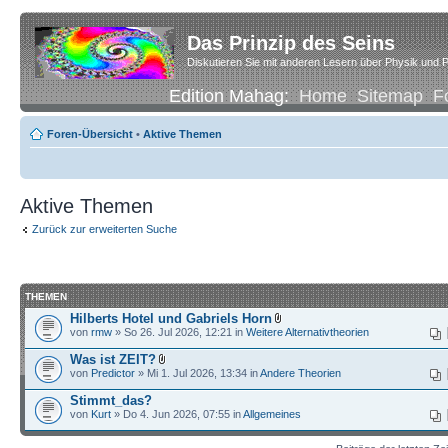
Das Prinzip des Seins
Diskutieren Sie mit anderen Lesern über Physik und P
Edition Mahag:
Home
Sitemap
F
Foren-Übersicht
•
Aktive Themen
Aktive Themen
Zurück zur erweiterten Suche
THEMEN
Hilberts Hotel und Gabriels Horn
von
rmw
» So 26. Jul 2026, 12:21 in
Weitere Alternativtheorien
Was ist ZEIT?
von
Predictor
» Mi 1. Jul 2026, 13:34 in
Andere Theorien
Stimmt_das?
von
Kurt
» Do 4. Jun 2026, 07:55 in
Allgemeines