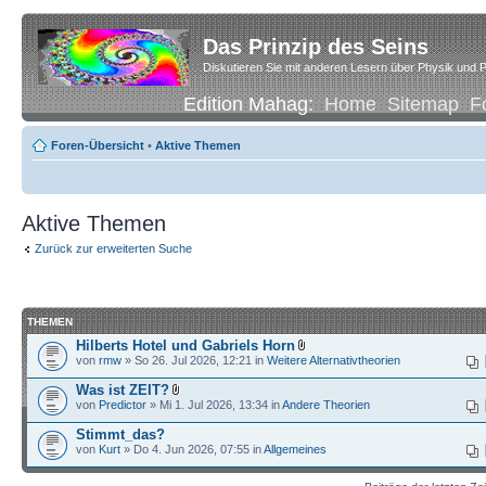
Das Prinzip des Seins
Diskutieren Sie mit anderen Lesern über Physik und P
Edition Mahag:
Home
Sitemap
F
Foren-Übersicht
•
Aktive Themen
Aktive Themen
Zurück zur erweiterten Suche
THEMEN
Hilberts Hotel und Gabriels Horn
von
rmw
» So 26. Jul 2026, 12:21 in
Weitere Alternativtheorien
Was ist ZEIT?
von
Predictor
» Mi 1. Jul 2026, 13:34 in
Andere Theorien
Stimmt_das?
von
Kurt
» Do 4. Jun 2026, 07:55 in
Allgemeines