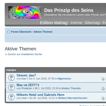
Das Prinzip des Seins
Diskutieren Sie mit anderen Lesern über Physik und P
Edition Mahag:
Home
Sitemap
F
Foren-Übersicht
•
Aktive Themen
Aktive Themen
Zurück zur erweiterten Suche
THEMEN
Stimmt_das?
von
Kurt
» Do 4. Jun 2026, 07:55 in
Allgemeines
Was ist ZEIT?
von
Predictor
» Mi 1. Jul 2026, 13:34 in
Andere Theorien
Hilberts Hotel und Gabriels Horn
von
rmw
» So 26. Jul 2026, 12:21 in
Weitere Alternativtheorien