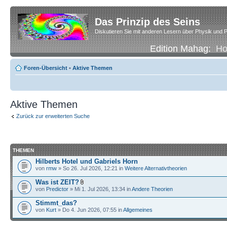
Das Prinzip des Seins
Diskutieren Sie mit anderen Lesern über Physik und P
Edition Mahag:
H
Foren-Übersicht
•
Aktive Themen
Aktive Themen
Zurück zur erweiterten Suche
THEMEN
Hilberts Hotel und Gabriels Horn
von
rmw
» So 26. Jul 2026, 12:21 in
Weitere Alternativtheorien
Was ist ZEIT?
von
Predictor
» Mi 1. Jul 2026, 13:34 in
Andere Theorien
Stimmt_das?
von
Kurt
» Do 4. Jun 2026, 07:55 in
Allgemeines