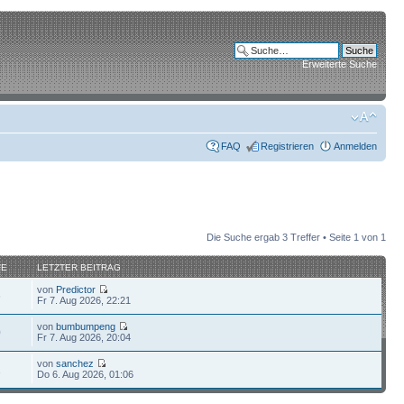
Erweiterte Suche
FAQ
Registrieren
Anmelden
Die Suche ergab 3 Treffer • Seite
1
von
1
FE
LETZTER BEITRAG
von
Predictor
6
Fr 7. Aug 2026, 22:21
von
bumbumpeng
0
Fr 7. Aug 2026, 20:04
von
sanchez
2
Do 6. Aug 2026, 01:06