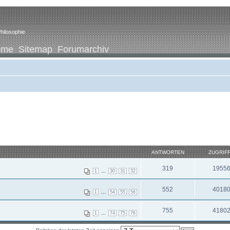
hilosophie
ome
Sitemap
Forumarchiv
ANTWORTEN
ZUGRIF
319
1955
...
1
30
31
32
552
4018
...
1
54
55
56
755
4180
...
1
74
75
76