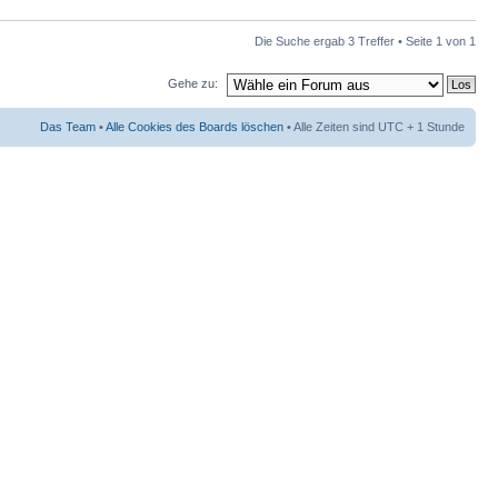
Die Suche ergab 3 Treffer • Seite
1
von
1
Gehe zu:
Das Team
•
Alle Cookies des Boards löschen
• Alle Zeiten sind UTC + 1 Stunde