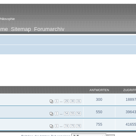
hilosophie
ome
Sitemap
Forumarchiv
ANTWORTEN
ZUGRIF
300
1889
...
1
29
30
31
550
3964
...
1
54
55
56
755
4165
...
1
74
75
76