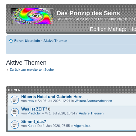
Das Prinzip des Seins
Diskutieren Sie mit anderen Lesern über Physik und P
Edition Mahag:
H
Foren-Übersicht
•
Aktive Themen
Aktive Themen
Zurück zur erweiterten Suche
THEMEN
Hilberts Hotel und Gabriels Horn
von
rmw
» So 26. Jul 2026, 12:21 in
Weitere Alternativtheorien
Was ist ZEIT?
von
Predictor
» Mi 1. Jul 2026, 13:34 in
Andere Theorien
Stimmt_das?
von
Kurt
» Do 4. Jun 2026, 07:55 in
Allgemeines