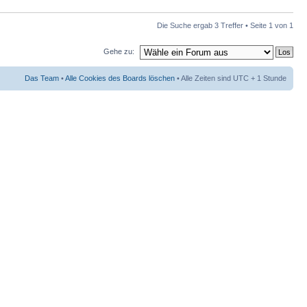
Die Suche ergab 3 Treffer • Seite
1
von
1
Gehe zu:
Das Team
•
Alle Cookies des Boards löschen
• Alle Zeiten sind UTC + 1 Stunde