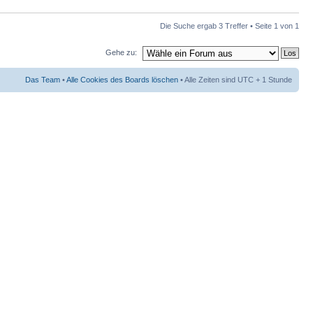
Die Suche ergab 3 Treffer • Seite
1
von
1
Gehe zu:
Das Team
•
Alle Cookies des Boards löschen
• Alle Zeiten sind UTC + 1 Stunde