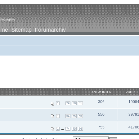
hilosophie
ome
Sitemap
Forumarchiv
ANTWORTEN
ZUGRIF
306
1908
...
1
29
30
31
550
3979
...
1
54
55
56
755
4170
...
1
74
75
76