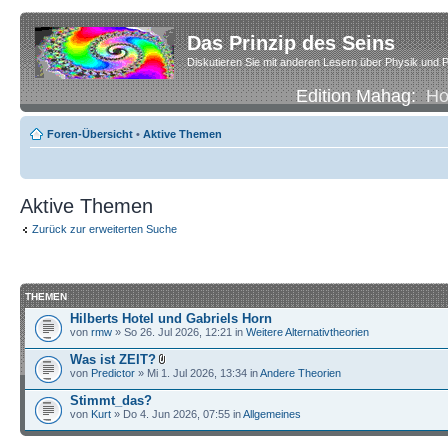
Das Prinzip des Seins
Diskutieren Sie mit anderen Lesern über Physik und P
Edition Mahag:
H
Foren-Übersicht
•
Aktive Themen
Aktive Themen
Zurück zur erweiterten Suche
THEMEN
Hilberts Hotel und Gabriels Horn
von
rmw
» So 26. Jul 2026, 12:21 in
Weitere Alternativtheorien
Was ist ZEIT?
von
Predictor
» Mi 1. Jul 2026, 13:34 in
Andere Theorien
Stimmt_das?
von
Kurt
» Do 4. Jun 2026, 07:55 in
Allgemeines