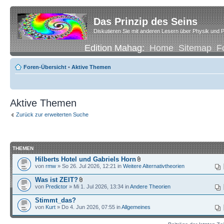
Das Prinzip des Seins
Diskutieren Sie mit anderen Lesern über Physik und P
Edition Mahag:
Home
Sitemap
F
Foren-Übersicht
•
Aktive Themen
Aktive Themen
Zurück zur erweiterten Suche
THEMEN
Hilberts Hotel und Gabriels Horn
von
rmw
» So 26. Jul 2026, 12:21 in
Weitere Alternativtheorien
Was ist ZEIT?
von
Predictor
» Mi 1. Jul 2026, 13:34 in
Andere Theorien
Stimmt_das?
von
Kurt
» Do 4. Jun 2026, 07:55 in
Allgemeines