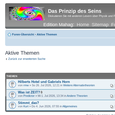
Das Prinzip des Seins
Diskutieren Sie mit anderen Lesern über Physik und P
Edition Mahag:
Home
Sitemap
F
Foren-Übersicht
•
Aktive Themen
Aktive Themen
Zurück zur erweiterten Suche
THEMEN
Hilberts Hotel und Gabriels Horn
von
rmw
» So 26. Jul 2026, 12:21 in
Weitere Alternativtheorien
Was ist ZEIT?
von
Predictor
» Mi 1. Jul 2026, 13:34 in
Andere Theorien
Stimmt_das?
von
Kurt
» Do 4. Jun 2026, 07:55 in
Allgemeines