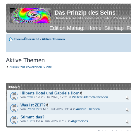
Das Prinzip des Seins
Diskutieren Sie mit anderen Lesern über Physik und P
Edition Mahag:
Home
Sitemap
F
Foren-Übersicht
•
Aktive Themen
Aktive Themen
Zurück zur erweiterten Suche
THEMEN
Hilberts Hotel und Gabriels Horn
von
rmw
» So 26. Jul 2026, 12:21 in
Weitere Alternativtheorien
Was ist ZEIT?
von
Predictor
» Mi 1. Jul 2026, 13:34 in
Andere Theorien
Stimmt_das?
von
Kurt
» Do 4. Jun 2026, 07:55 in
Allgemeines