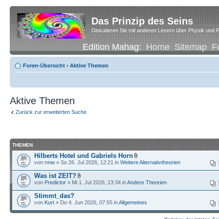
Das Prinzip des Seins
Diskutieren Sie mit anderen Lesern über Physik und P
Edition Mahag:
Home
Sitemap
F
Foren-Übersicht
•
Aktive Themen
Aktive Themen
Zurück zur erweiterten Suche
THEMEN
Hilberts Hotel und Gabriels Horn
von
rmw
» So 26. Jul 2026, 12:21 in
Weitere Alternativtheorien
Was ist ZEIT?
von
Predictor
» Mi 1. Jul 2026, 13:34 in
Andere Theorien
Stimmt_das?
von
Kurt
» Do 4. Jun 2026, 07:55 in
Allgemeines