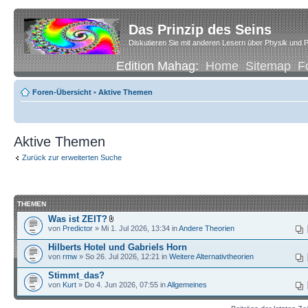
Das Prinzip des Seins
Diskutieren Sie mit anderen Lesern über Physik und P
Edition Mahag:
Home
Sitemap
F
Foren-Übersicht
•
Aktive Themen
Aktive Themen
Zurück zur erweiterten Suche
THEMEN
Was ist ZEIT?
von
Predictor
» Mi 1. Jul 2026, 13:34 in
Andere Theorien
Hilberts Hotel und Gabriels Horn
von
rmw
» So 26. Jul 2026, 12:21 in
Weitere Alternativtheorien
Stimmt_das?
von
Kurt
» Do 4. Jun 2026, 07:55 in
Allgemeines