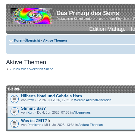
Das Prinzip des Seins
Diskutieren Sie mit anderen Lesern über Physik und P
Edition Mahag:
H
Foren-Übersicht
•
Aktive Themen
Aktive Themen
Zurück zur erweiterten Suche
THEMEN
Hilberts Hotel und Gabriels Horn
von
rmw
» So 26. Jul 2026, 12:21 in
Weitere Alternativtheorien
Stimmt_das?
von
Kurt
» Do 4. Jun 2026, 07:55 in
Allgemeines
Was ist ZEIT?
von
Predictor
» Mi 1. Jul 2026, 13:34 in
Andere Theorien