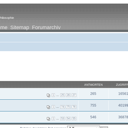
hilosophie
ome
Sitemap
Forumarchiv
ANTWORTEN
ZUGRIF
265
1656
...
1
25
26
27
755
4019
...
1
74
75
76
546
3687
...
1
53
54
55