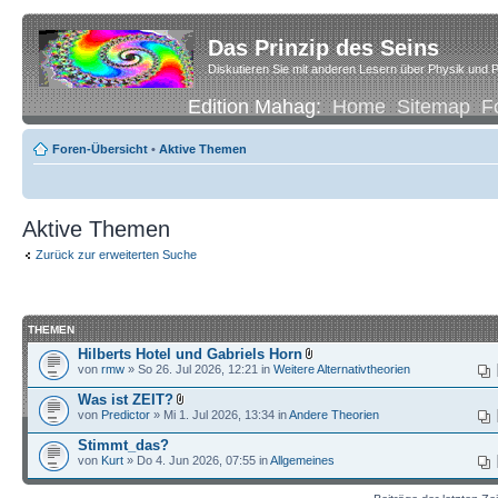
Das Prinzip des Seins
Diskutieren Sie mit anderen Lesern über Physik und P
Edition Mahag:
Home
Sitemap
F
Foren-Übersicht
•
Aktive Themen
Aktive Themen
Zurück zur erweiterten Suche
THEMEN
Hilberts Hotel und Gabriels Horn
von
rmw
» So 26. Jul 2026, 12:21 in
Weitere Alternativtheorien
Was ist ZEIT?
von
Predictor
» Mi 1. Jul 2026, 13:34 in
Andere Theorien
Stimmt_das?
von
Kurt
» Do 4. Jun 2026, 07:55 in
Allgemeines