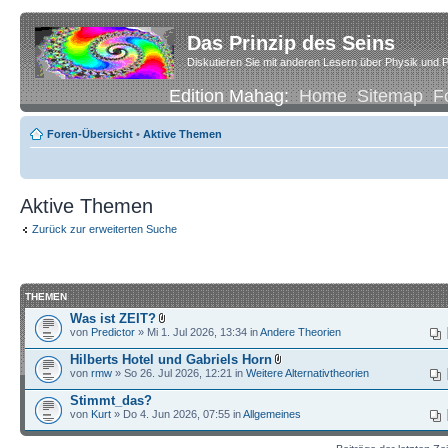
Das Prinzip des Seins
Diskutieren Sie mit anderen Lesern über Physik und P
Edition Mahag:
Home
Sitemap
F
Foren-Übersicht
•
Aktive Themen
Aktive Themen
Zurück zur erweiterten Suche
THEMEN
Was ist ZEIT?
von
Predictor
» Mi 1. Jul 2026, 13:34 in
Andere Theorien
Hilberts Hotel und Gabriels Horn
von
rmw
» So 26. Jul 2026, 12:21 in
Weitere Alternativtheorien
Stimmt_das?
von
Kurt
» Do 4. Jun 2026, 07:55 in
Allgemeines