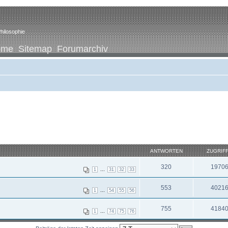
hilosophie
ome
Sitemap
Forumarchiv
ANTWORTEN
ZUGRIF
320
1970
...
1
31
32
33
553
4021
...
1
54
55
56
755
4184
...
1
74
75
76