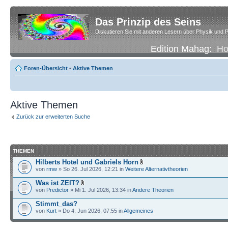
Das Prinzip des Seins
Diskutieren Sie mit anderen Lesern über Physik und P
Edition Mahag:
H
Foren-Übersicht
•
Aktive Themen
Aktive Themen
Zurück zur erweiterten Suche
THEMEN
Hilberts Hotel und Gabriels Horn
von
rmw
» So 26. Jul 2026, 12:21 in
Weitere Alternativtheorien
Was ist ZEIT?
von
Predictor
» Mi 1. Jul 2026, 13:34 in
Andere Theorien
Stimmt_das?
von
Kurt
» Do 4. Jun 2026, 07:55 in
Allgemeines