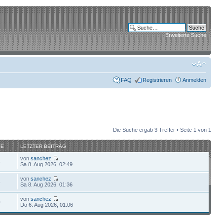
Erweiterte Suche
FAQ
Registrieren
Anmelden
Die Suche ergab 3 Treffer • Seite
1
von
1
FE
LETZTER BEITRAG
von
sanchez
6
Sa 8. Aug 2026, 02:49
von
sanchez
6
Sa 8. Aug 2026, 01:36
von
sanchez
0
Do 6. Aug 2026, 01:06