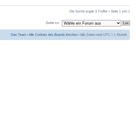
Die Suche ergab 3 Treffer • Seite
1
von
1
Gehe zu:
Das Team
•
Alle Cookies des Boards löschen
• Alle Zeiten sind UTC + 1 Stunde