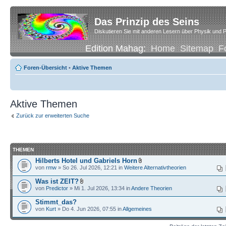
Das Prinzip des Seins
Diskutieren Sie mit anderen Lesern über Physik und P
Edition Mahag:
Home
Sitemap
F
Foren-Übersicht
•
Aktive Themen
Aktive Themen
Zurück zur erweiterten Suche
THEMEN
Hilberts Hotel und Gabriels Horn
von
rmw
» So 26. Jul 2026, 12:21 in
Weitere Alternativtheorien
Was ist ZEIT?
von
Predictor
» Mi 1. Jul 2026, 13:34 in
Andere Theorien
Stimmt_das?
von
Kurt
» Do 4. Jun 2026, 07:55 in
Allgemeines