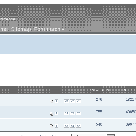
hilosophie
ome
Sitemap
Forumarchiv
ANTWORTEN
ZUGRIF
276
1821
...
1
26
27
28
755
4085
...
1
74
75
76
546
3907
...
1
53
54
55