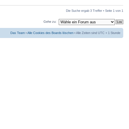
Die Suche ergab 3 Treffer • Seite
1
von
1
Gehe zu:
Das Team
•
Alle Cookies des Boards löschen
• Alle Zeiten sind UTC + 1 Stunde