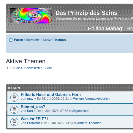
Das Prinzip des Seins
Diskutieren Sie mit anderen Lesern über Physik und P
Edition Mahag:
H
Foren-Übersicht
•
Aktive Themen
Aktive Themen
Zurück zur erweiterten Suche
THEMEN
Hilberts Hotel und Gabriels Horn
von
rmw
» So 26. Jul 2026, 12:21 in
Weitere Alternativtheorien
Stimmt_das?
von
Kurt
» Do 4. Jun 2026, 07:55 in
Allgemeines
Was ist ZEIT?
von
Predictor
» Mi 1. Jul 2026, 13:34 in
Andere Theorien