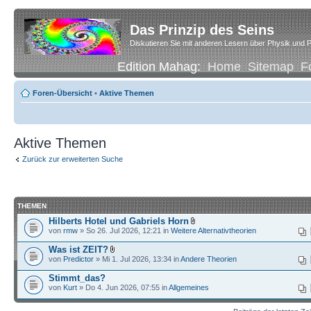
Das Prinzip des Seins
Diskutieren Sie mit anderen Lesern über Physik und P
Edition Mahag:
Home
Sitemap
F
Foren-Übersicht
•
Aktive Themen
Aktive Themen
Zurück zur erweiterten Suche
THEMEN
Hilberts Hotel und Gabriels Horn
von
rmw
» So 26. Jul 2026, 12:21 in
Weitere Alternativtheorien
Was ist ZEIT?
von
Predictor
» Mi 1. Jul 2026, 13:34 in
Andere Theorien
Stimmt_das?
von
Kurt
» Do 4. Jun 2026, 07:55 in
Allgemeines