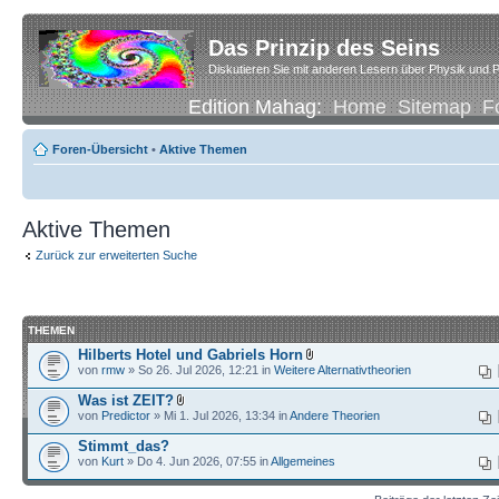
Das Prinzip des Seins
Diskutieren Sie mit anderen Lesern über Physik und P
Edition Mahag:
Home
Sitemap
F
Foren-Übersicht
•
Aktive Themen
Aktive Themen
Zurück zur erweiterten Suche
THEMEN
Hilberts Hotel und Gabriels Horn
von
rmw
» So 26. Jul 2026, 12:21 in
Weitere Alternativtheorien
Was ist ZEIT?
von
Predictor
» Mi 1. Jul 2026, 13:34 in
Andere Theorien
Stimmt_das?
von
Kurt
» Do 4. Jun 2026, 07:55 in
Allgemeines