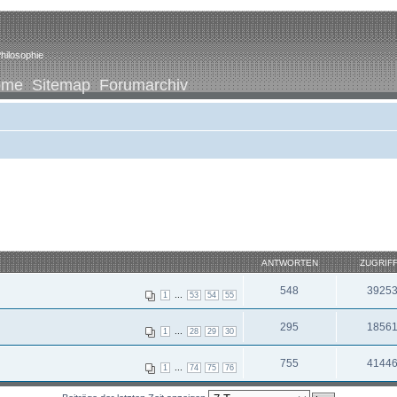
hilosophie
ome
Sitemap
Forumarchiv
ANTWORTEN
ZUGRIF
548
3925
...
1
53
54
55
295
1856
...
1
28
29
30
755
4144
...
1
74
75
76