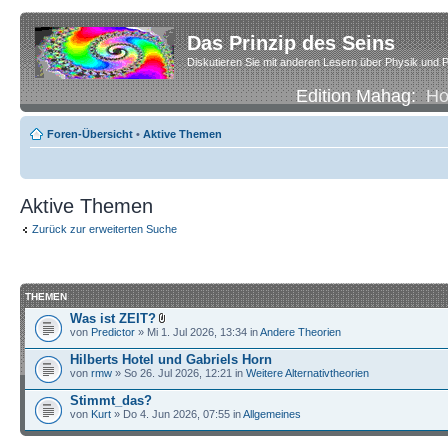
Das Prinzip des Seins
Diskutieren Sie mit anderen Lesern über Physik und P
Edition Mahag:
H
Foren-Übersicht
•
Aktive Themen
Aktive Themen
Zurück zur erweiterten Suche
THEMEN
Was ist ZEIT?
von
Predictor
» Mi 1. Jul 2026, 13:34 in
Andere Theorien
Hilberts Hotel und Gabriels Horn
von
rmw
» So 26. Jul 2026, 12:21 in
Weitere Alternativtheorien
Stimmt_das?
von
Kurt
» Do 4. Jun 2026, 07:55 in
Allgemeines