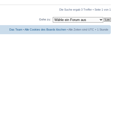
Die Suche ergab 3 Treffer • Seite
1
von
1
Gehe zu:
Das Team
•
Alle Cookies des Boards löschen
• Alle Zeiten sind UTC + 1 Stunde