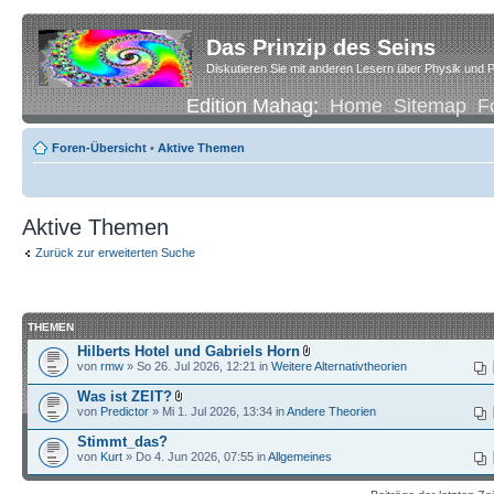
Das Prinzip des Seins
Diskutieren Sie mit anderen Lesern über Physik und P
Edition Mahag:
Home
Sitemap
F
Foren-Übersicht
•
Aktive Themen
Aktive Themen
Zurück zur erweiterten Suche
THEMEN
Hilberts Hotel und Gabriels Horn
von
rmw
» So 26. Jul 2026, 12:21 in
Weitere Alternativtheorien
Was ist ZEIT?
von
Predictor
» Mi 1. Jul 2026, 13:34 in
Andere Theorien
Stimmt_das?
von
Kurt
» Do 4. Jun 2026, 07:55 in
Allgemeines