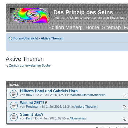
Das Prinzip des Seins
Diskutieren Sie mit anderen Lesern über Physik und P
Edition Mahag:
Home
Sitemap
F
Foren-Übersicht
•
Aktive Themen
Aktive Themen
Zurück zur erweiterten Suche
THEMEN
Hilberts Hotel und Gabriels Horn
von
rmw
» So 26. Jul 2026, 12:21 in
Weitere Alternativtheorien
Was ist ZEIT?
von
Predictor
» Mi 1. Jul 2026, 13:34 in
Andere Theorien
Stimmt_das?
von
Kurt
» Do 4. Jun 2026, 07:55 in
Allgemeines