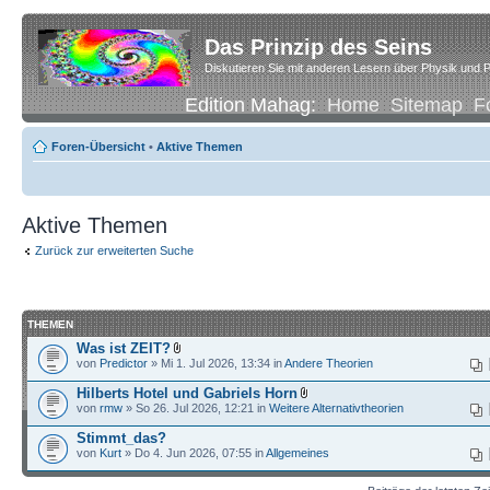
Das Prinzip des Seins
Diskutieren Sie mit anderen Lesern über Physik und P
Edition Mahag:
Home
Sitemap
F
Foren-Übersicht
•
Aktive Themen
Aktive Themen
Zurück zur erweiterten Suche
THEMEN
Was ist ZEIT?
von
Predictor
» Mi 1. Jul 2026, 13:34 in
Andere Theorien
Hilberts Hotel und Gabriels Horn
von
rmw
» So 26. Jul 2026, 12:21 in
Weitere Alternativtheorien
Stimmt_das?
von
Kurt
» Do 4. Jun 2026, 07:55 in
Allgemeines