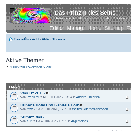
Das Prinzip des Seins
Diskutieren Sie mit anderen Lesern über Physik und P
Edition Mahag:
Home
Sitemap
F
Foren-Übersicht
•
Aktive Themen
Aktive Themen
Zurück zur erweiterten Suche
THEMEN
Was ist ZEIT?
von
Predictor
» Mi 1. Jul 2026, 13:34 in
Andere Theorien
Hilberts Hotel und Gabriels Horn
von
rmw
» So 26. Jul 2026, 12:21 in
Weitere Alternativtheorien
Stimmt_das?
von
Kurt
» Do 4. Jun 2026, 07:55 in
Allgemeines