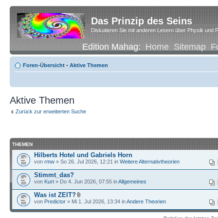
Das Prinzip des Seins
Diskutieren Sie mit anderen Lesern über Physik und P
Edition Mahag:
Home
Sitemap
F
Foren-Übersicht
•
Aktive Themen
Aktive Themen
Zurück zur erweiterten Suche
THEMEN
Hilberts Hotel und Gabriels Horn
von
rmw
» So 26. Jul 2026, 12:21 in
Weitere Alternativtheorien
Stimmt_das?
von
Kurt
» Do 4. Jun 2026, 07:55 in
Allgemeines
Was ist ZEIT?
von
Predictor
» Mi 1. Jul 2026, 13:34 in
Andere Theorien