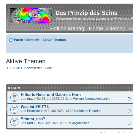
Das Prinzip des Seins
Diskutieren Sie mit anderen Lesern über Physik und P
Edition Mahag:
Home
Sitemap
F
Foren-Übersicht
•
Aktive Themen
Aktive Themen
Zurück zur erweiterten Suche
THEMEN
Hilberts Hotel und Gabriels Horn
von
rmw
» So 26. Jul 2026, 12:21 in
Weitere Alternativtheorien
Was ist ZEIT?
von
Predictor
» Mi 1. Jul 2026, 13:34 in
Andere Theorien
Stimmt_das?
von
Kurt
» Do 4. Jun 2026, 07:55 in
Allgemeines