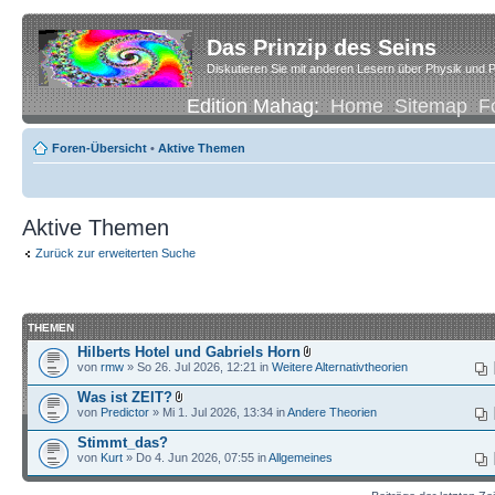
Das Prinzip des Seins
Diskutieren Sie mit anderen Lesern über Physik und P
Edition Mahag:
Home
Sitemap
F
Foren-Übersicht
•
Aktive Themen
Aktive Themen
Zurück zur erweiterten Suche
THEMEN
Hilberts Hotel und Gabriels Horn
von
rmw
» So 26. Jul 2026, 12:21 in
Weitere Alternativtheorien
Was ist ZEIT?
von
Predictor
» Mi 1. Jul 2026, 13:34 in
Andere Theorien
Stimmt_das?
von
Kurt
» Do 4. Jun 2026, 07:55 in
Allgemeines