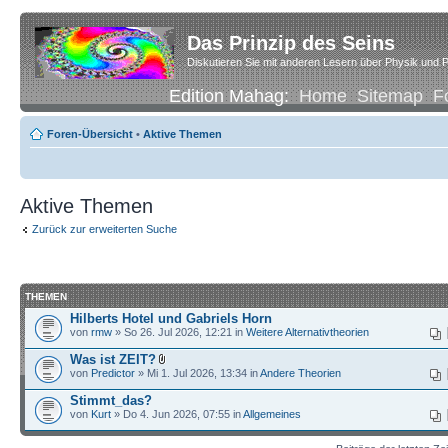
Das Prinzip des Seins
Diskutieren Sie mit anderen Lesern über Physik und P
Edition Mahag:
Home
Sitemap
F
Foren-Übersicht
•
Aktive Themen
Aktive Themen
Zurück zur erweiterten Suche
THEMEN
Hilberts Hotel und Gabriels Horn
von
rmw
» So 26. Jul 2026, 12:21 in
Weitere Alternativtheorien
Was ist ZEIT?
von
Predictor
» Mi 1. Jul 2026, 13:34 in
Andere Theorien
Stimmt_das?
von
Kurt
» Do 4. Jun 2026, 07:55 in
Allgemeines