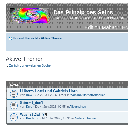
Das Prinzip des Seins
Diskutieren Sie mit anderen Lesern über Physik und P
Edition Mahag:
H
Foren-Übersicht
•
Aktive Themen
Aktive Themen
Zurück zur erweiterten Suche
THEMEN
Hilberts Hotel und Gabriels Horn
von
rmw
» So 26. Jul 2026, 12:21 in
Weitere Alternativtheorien
Stimmt_das?
von
Kurt
» Do 4. Jun 2026, 07:55 in
Allgemeines
Was ist ZEIT?
von
Predictor
» Mi 1. Jul 2026, 13:34 in
Andere Theorien