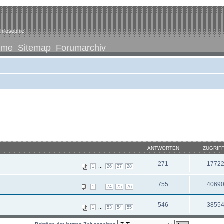
hilosophie
ome
Sitemap
Forumarchiv
ANTWORTEN
ZUGRIF
271
1772
...
1
26
27
28
755
4069
...
1
74
75
76
546
3855
...
1
53
54
55