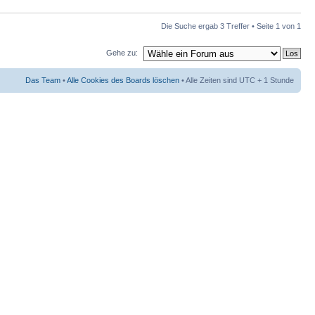
Die Suche ergab 3 Treffer • Seite
1
von
1
Gehe zu:
Das Team
•
Alle Cookies des Boards löschen
• Alle Zeiten sind UTC + 1 Stunde