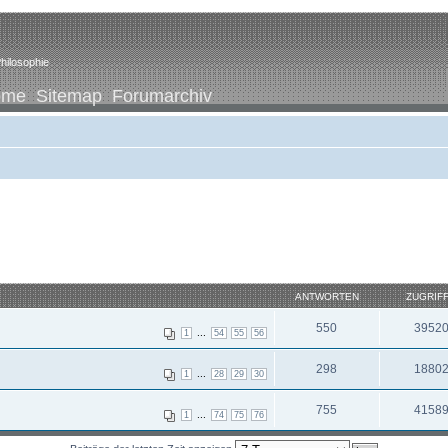
hilosophie
ome
Sitemap
Forumarchiv
ANTWORTEN
ZUGRIF
550
3952
...
1
54
55
56
298
1880
...
1
28
29
30
755
4158
...
1
74
75
76