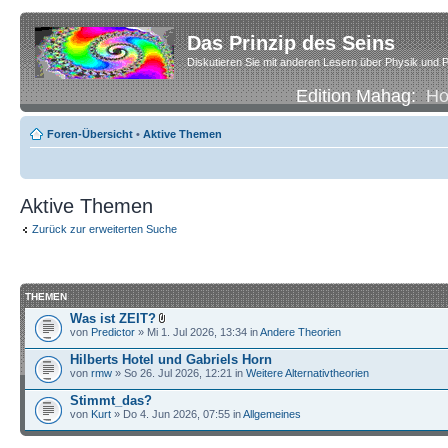
Das Prinzip des Seins
Diskutieren Sie mit anderen Lesern über Physik und P
Edition Mahag:
H
Foren-Übersicht
•
Aktive Themen
Aktive Themen
Zurück zur erweiterten Suche
THEMEN
Was ist ZEIT?
von
Predictor
» Mi 1. Jul 2026, 13:34 in
Andere Theorien
Hilberts Hotel und Gabriels Horn
von
rmw
» So 26. Jul 2026, 12:21 in
Weitere Alternativtheorien
Stimmt_das?
von
Kurt
» Do 4. Jun 2026, 07:55 in
Allgemeines