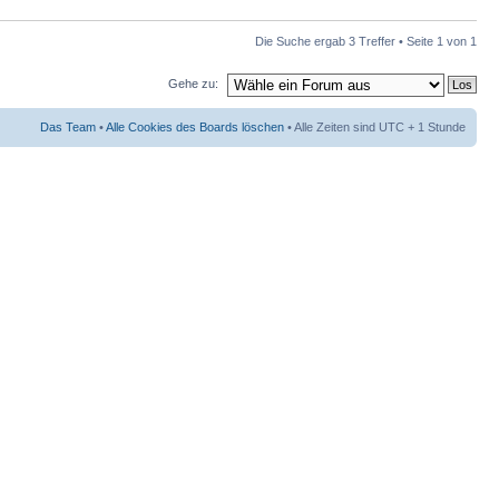
Die Suche ergab 3 Treffer • Seite
1
von
1
Gehe zu:
Das Team
•
Alle Cookies des Boards löschen
• Alle Zeiten sind UTC + 1 Stunde