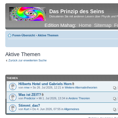
Das Prinzip des Seins
Diskutieren Sie mit anderen Lesern über Physik und P
Edition Mahag:
Home
Sitemap
F
Foren-Übersicht
•
Aktive Themen
Aktive Themen
Zurück zur erweiterten Suche
THEMEN
Hilberts Hotel und Gabriels Horn
von
rmw
» So 26. Jul 2026, 12:21 in
Weitere Alternativtheorien
Was ist ZEIT?
von
Predictor
» Mi 1. Jul 2026, 13:34 in
Andere Theorien
Stimmt_das?
von
Kurt
» Do 4. Jun 2026, 07:55 in
Allgemeines