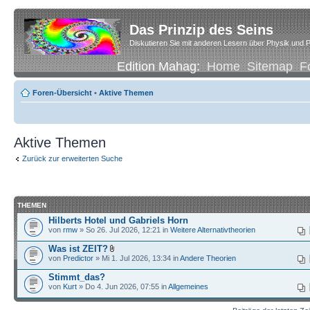
Das Prinzip des Seins
Diskutieren Sie mit anderen Lesern über Physik und P
Edition Mahag:
Home
Sitemap
F
Foren-Übersicht
•
Aktive Themen
Aktive Themen
Zurück zur erweiterten Suche
THEMEN
Hilberts Hotel und Gabriels Horn
von
rmw
» So 26. Jul 2026, 12:21 in
Weitere Alternativtheorien
Was ist ZEIT?
von
Predictor
» Mi 1. Jul 2026, 13:34 in
Andere Theorien
Stimmt_das?
von
Kurt
» Do 4. Jun 2026, 07:55 in
Allgemeines