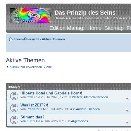
Das Prinzip des Seins
Diskutieren Sie mit anderen Lesern über Physik und P
Edition Mahag:
Home
Sitemap
F
Foren-Übersicht
•
Aktive Themen
Aktive Themen
Zurück zur erweiterten Suche
THEMEN
Hilberts Hotel und Gabriels Horn
von
rmw
» So 26. Jul 2026, 12:21 in
Weitere Alternativtheorien
Was ist ZEIT?
von
Predictor
» Mi 1. Jul 2026, 13:34 in
Andere Theorien
Stimmt_das?
von
Kurt
» Do 4. Jun 2026, 07:55 in
Allgemeines