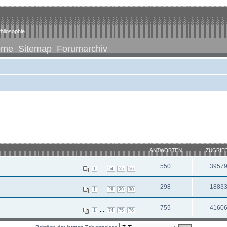
hilosophie
ome
Sitemap
Forumarchiv
ANTWORTEN
ZUGRIF
550
3957
...
1
54
55
56
298
1883
...
1
28
29
30
755
4160
...
1
74
75
76