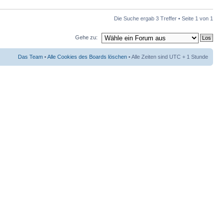
Die Suche ergab 3 Treffer • Seite
1
von
1
Gehe zu:
Das Team
•
Alle Cookies des Boards löschen
• Alle Zeiten sind UTC + 1 Stunde