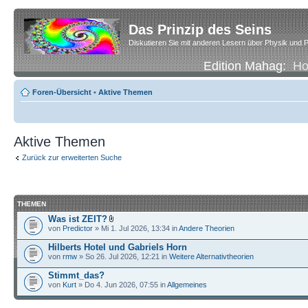
Das Prinzip des Seins
Diskutieren Sie mit anderen Lesern über Physik und P
Edition Mahag:
H
Foren-Übersicht
•
Aktive Themen
Aktive Themen
Zurück zur erweiterten Suche
THEMEN
Was ist ZEIT?
von
Predictor
» Mi 1. Jul 2026, 13:34 in
Andere Theorien
Hilberts Hotel und Gabriels Horn
von
rmw
» So 26. Jul 2026, 12:21 in
Weitere Alternativtheorien
Stimmt_das?
von
Kurt
» Do 4. Jun 2026, 07:55 in
Allgemeines