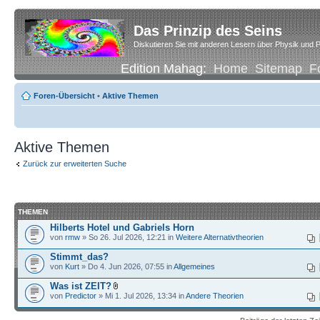
Das Prinzip des Seins
Diskutieren Sie mit anderen Lesern über Physik und P
Edition Mahag:
Home
Sitemap
F
Foren-Übersicht
•
Aktive Themen
Aktive Themen
Zurück zur erweiterten Suche
THEMEN
Hilberts Hotel und Gabriels Horn
von
rmw
» So 26. Jul 2026, 12:21 in
Weitere Alternativtheorien
Stimmt_das?
von
Kurt
» Do 4. Jun 2026, 07:55 in
Allgemeines
Was ist ZEIT?
von
Predictor
» Mi 1. Jul 2026, 13:34 in
Andere Theorien