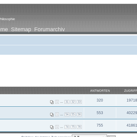
hilosophie
ome
Sitemap
Forumarchiv
ANTWORTEN
ZUGRIF
320
1971
...
1
31
32
33
553
4022
...
1
54
55
56
755
4186
...
1
74
75
76