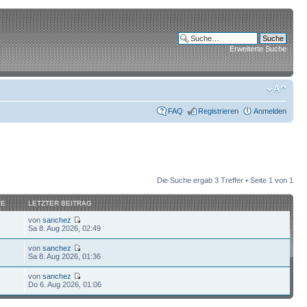
Erweiterte Suche
FAQ
Registrieren
Anmelden
Die Suche ergab 3 Treffer • Seite
1
von
1
FE
LETZTER BEITRAG
von
sanchez
8
Sa 8. Aug 2026, 02:49
von
sanchez
9
Sa 8. Aug 2026, 01:36
von
sanchez
1
Do 6. Aug 2026, 01:06