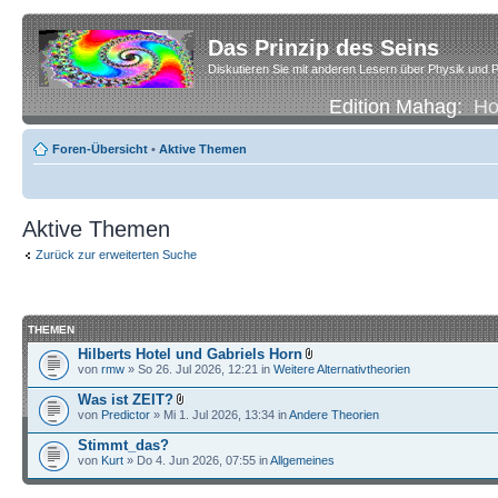
Das Prinzip des Seins
Diskutieren Sie mit anderen Lesern über Physik und P
Edition Mahag:
H
Foren-Übersicht
•
Aktive Themen
Aktive Themen
Zurück zur erweiterten Suche
THEMEN
Hilberts Hotel und Gabriels Horn
von
rmw
» So 26. Jul 2026, 12:21 in
Weitere Alternativtheorien
Was ist ZEIT?
von
Predictor
» Mi 1. Jul 2026, 13:34 in
Andere Theorien
Stimmt_das?
von
Kurt
» Do 4. Jun 2026, 07:55 in
Allgemeines