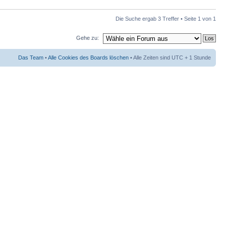
Die Suche ergab 3 Treffer • Seite
1
von
1
Gehe zu:
Das Team
•
Alle Cookies des Boards löschen
• Alle Zeiten sind UTC + 1 Stunde