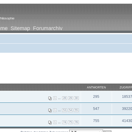
hilosophie
ome
Sitemap
Forumarchiv
ANTWORTEN
ZUGRIF
295
1853
...
1
28
29
30
547
3922
...
1
53
54
55
755
4143
...
1
74
75
76