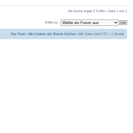
Die Suche ergab 3 Treffer • Seite
1
von
1
Gehe zu:
Das Team
•
Alle Cookies des Boards löschen
• Alle Zeiten sind UTC + 1 Stunde