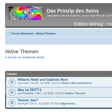
Das Prinzip des Seins
Diskutieren Sie mit anderen Lesern über Physik und P
Edition Mahag:
H
Foren-Übersicht
•
Aktive Themen
Aktive Themen
Zurück zur erweiterten Suche
THEMEN
Hilberts Hotel und Gabriels Horn
von
rmw
» So 26. Jul 2026, 12:21 in
Weitere Alternativtheorien
Was ist ZEIT?
von
Predictor
» Mi 1. Jul 2026, 13:34 in
Andere Theorien
Stimmt_das?
von
Kurt
» Do 4. Jun 2026, 07:55 in
Allgemeines