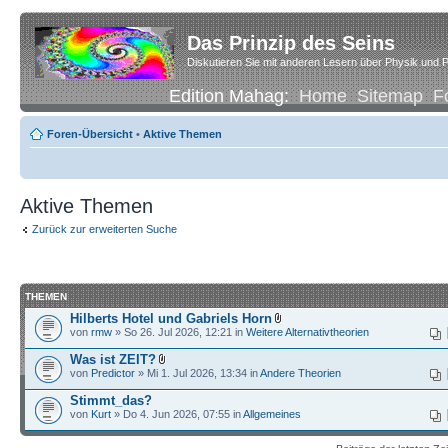
Das Prinzip des Seins
Diskutieren Sie mit anderen Lesern über Physik und P
Edition Mahag:
Home
Sitemap
F
Foren-Übersicht
•
Aktive Themen
Aktive Themen
Zurück zur erweiterten Suche
THEMEN
Hilberts Hotel und Gabriels Horn
von
rmw
» So 26. Jul 2026, 12:21 in
Weitere Alternativtheorien
Was ist ZEIT?
von
Predictor
» Mi 1. Jul 2026, 13:34 in
Andere Theorien
Stimmt_das?
von
Kurt
» Do 4. Jun 2026, 07:55 in
Allgemeines