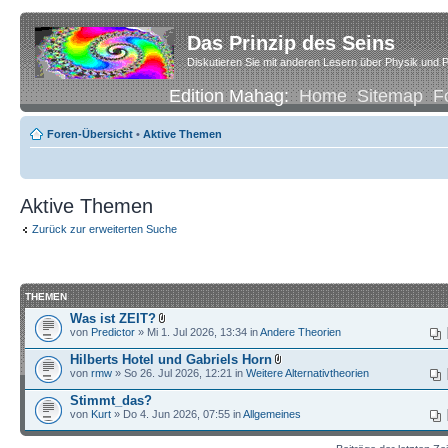
Das Prinzip des Seins
Diskutieren Sie mit anderen Lesern über Physik und P
Edition Mahag:
Home
Sitemap
F
Foren-Übersicht
•
Aktive Themen
Aktive Themen
Zurück zur erweiterten Suche
THEMEN
Was ist ZEIT?
von
Predictor
» Mi 1. Jul 2026, 13:34 in
Andere Theorien
Hilberts Hotel und Gabriels Horn
von
rmw
» So 26. Jul 2026, 12:21 in
Weitere Alternativtheorien
Stimmt_das?
von
Kurt
» Do 4. Jun 2026, 07:55 in
Allgemeines