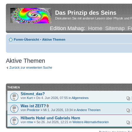
Das Prinzip des Seins
Diskutieren Sie mit anderen Lesern über Physik und P
Edition Mahag:
Home
Sitemap
F
Foren-Übersicht
•
Aktive Themen
Aktive Themen
Zurück zur erweiterten Suche
THEMEN
Stimmt_das?
von
Kurt
» Do 4. Jun 2026, 07:55 in
Allgemeines
Was ist ZEIT?
von
Predictor
» Mi 1. Jul 2026, 13:34 in
Andere Theorien
Hilberts Hotel und Gabriels Horn
von
rmw
» So 26. Jul 2026, 12:21 in
Weitere Alternativtheorien