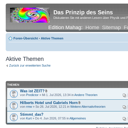
Das Prinzip des Seins
Diskutieren Sie mit anderen Lesern über Physik und P
Edition Mahag:
Home
Sitemap
F
Foren-Übersicht
•
Aktive Themen
Aktive Themen
Zurück zur erweiterten Suche
THEMEN
Was ist ZEIT?
von
Predictor
» Mi 1. Jul 2026, 13:34 in
Andere Theorien
Hilberts Hotel und Gabriels Horn
von
rmw
» So 26. Jul 2026, 12:21 in
Weitere Alternativtheorien
Stimmt_das?
von
Kurt
» Do 4. Jun 2026, 07:55 in
Allgemeines