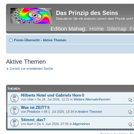
Das Prinzip des Seins
Diskutieren Sie mit anderen Lesern über Physik und P
Edition Mahag:
Home
Sitemap
F
Foren-Übersicht
•
Aktive Themen
Aktive Themen
Zurück zur erweiterten Suche
THEMEN
Hilberts Hotel und Gabriels Horn
von
rmw
» So 26. Jul 2026, 12:21 in
Weitere Alternativtheorien
Was ist ZEIT?
von
Predictor
» Mi 1. Jul 2026, 13:34 in
Andere Theorien
Stimmt_das?
von
Kurt
» Do 4. Jun 2026, 07:55 in
Allgemeines