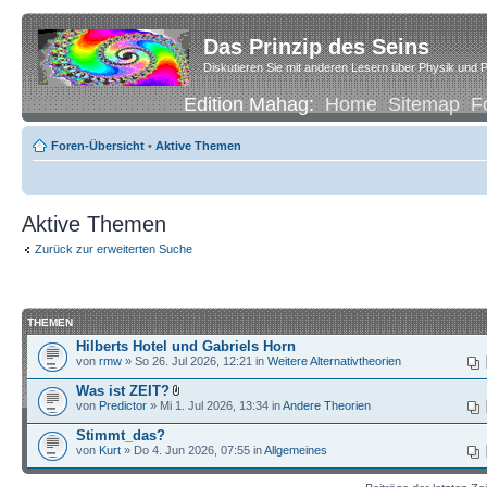
Das Prinzip des Seins
Diskutieren Sie mit anderen Lesern über Physik und P
Edition Mahag:
Home
Sitemap
F
Foren-Übersicht
•
Aktive Themen
Aktive Themen
Zurück zur erweiterten Suche
THEMEN
Hilberts Hotel und Gabriels Horn
von
rmw
» So 26. Jul 2026, 12:21 in
Weitere Alternativtheorien
Was ist ZEIT?
von
Predictor
» Mi 1. Jul 2026, 13:34 in
Andere Theorien
Stimmt_das?
von
Kurt
» Do 4. Jun 2026, 07:55 in
Allgemeines