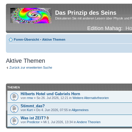
Das Prinzip des Seins
Diskutieren Sie mit anderen Lesern über Physik und P
Edition Mahag:
H
Foren-Übersicht
•
Aktive Themen
Aktive Themen
Zurück zur erweiterten Suche
THEMEN
Hilberts Hotel und Gabriels Horn
von
rmw
» So 26. Jul 2026, 12:21 in
Weitere Alternativtheorien
Stimmt_das?
von
Kurt
» Do 4. Jun 2026, 07:55 in
Allgemeines
Was ist ZEIT?
von
Predictor
» Mi 1. Jul 2026, 13:34 in
Andere Theorien