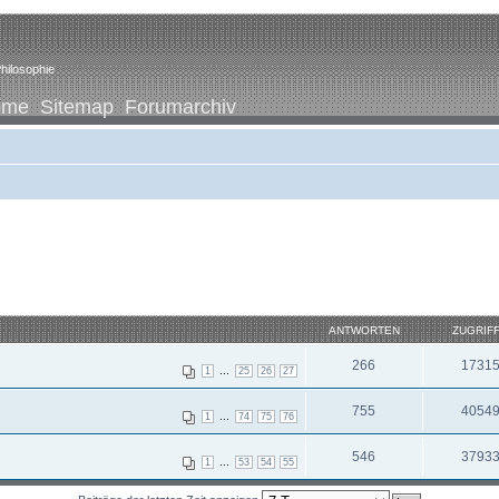
hilosophie
ome
Sitemap
Forumarchiv
ANTWORTEN
ZUGRIF
266
1731
...
1
25
26
27
755
4054
...
1
74
75
76
546
3793
...
1
53
54
55