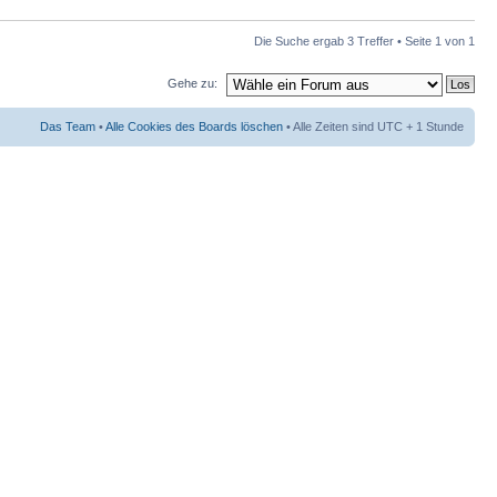
Die Suche ergab 3 Treffer • Seite
1
von
1
Gehe zu:
Das Team
•
Alle Cookies des Boards löschen
• Alle Zeiten sind UTC + 1 Stunde